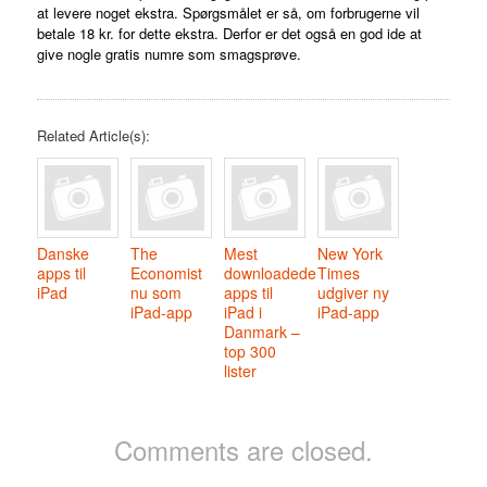
at levere noget ekstra. Spørgsmålet er så, om forbrugerne vil
betale 18 kr. for dette ekstra. Derfor er det også en god ide at
give nogle gratis numre som smagsprøve.
Related Article(s):
Danske
The
Mest
New York
apps til
Economist
downloadede
Times
iPad
nu som
apps til
udgiver ny
iPad-app
iPad i
iPad-app
Danmark –
top 300
lister
Comments are closed.