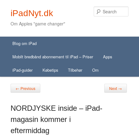
Sear
iPadNyt.dk
Om Apples "game changer"
Secondary menu
Main menu
Skip to primary content
Skip to secondary content
Blog om iPad
Skip to primary content
Skip to secondary content
Mobilt bredbånd abonnement til iPad – Priser
Apps
iPad-guider
Købetips
Tilbehør
Om
Post navigation
←
→
Previous
Next
NORDJYSKE inside – iPad-
magasin kommer i
eftermiddag