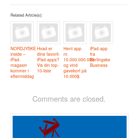
Related Article(s):
NORDJYSKE
Hvad er
Hent app
iPad-app
inside –
dine favorit-
nr.
fra
iPad-
iPad-apps?
10.000.000.000
Berlingske
magasin
Vis din top-
og vind
Business
kommer i
10-liste
gavekort på
eftermiddag
10.000$
Comments are closed.