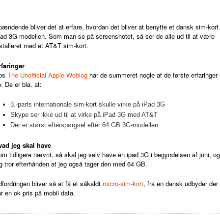
ændende bliver det at erfare, hvordan det bliver at benytte et dansk sim-kort 
ad 3G-modellen. Som man se på screenshotet, så ser de alle ud til at være
stalleret med et AT&T sim-kort.
rfaringer
os
The Unofficial Apple Weblog
har de summeret nogle af de første erfaringer
. De er bla. at:
3.-parts internationale sim-kort skulle virke på iPad 3G
Skype ser ikke ud til at virke på iPad 3G med AT&T
Der er størst efterspørgsel efter 64 GB 3G-modellen
vad jeg skal have
m tidligere nævnt, så skal jeg selv have en ipad 3G i begyndelsen af juni, og
g tror efterhånden at jeg også tager den med 64 GB.
fordringen bliver så at få et såkaldt
micro-sim-kort
, fra en dansk udbyder der
r en ok pris på mobil data.