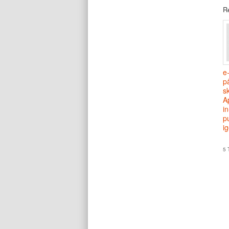
Re
e
p
s
A
i
p
i
5 