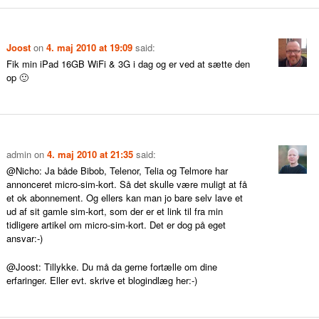
Joost
on
4. maj 2010 at 19:09
said:
Fik min iPad 16GB WiFi & 3G i dag og er ved at sætte den
op 🙂
admin
on
4. maj 2010 at 21:35
said:
@Nicho: Ja både Bibob, Telenor, Telia og Telmore har
annonceret micro-sim-kort. Så det skulle være muligt at få
et ok abonnement. Og ellers kan man jo bare selv lave et
ud af sit gamle sim-kort, som der er et link til fra min
tidligere artikel om micro-sim-kort. Det er dog på eget
ansvar:-)
@Joost: Tillykke. Du må da gerne fortælle om dine
erfaringer. Eller evt. skrive et blogindlæg her:-)