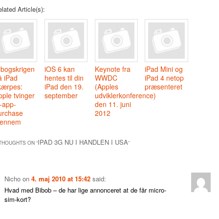
lated Article(s):
-bogskrigen
iOS 6 kan
Keynote fra
iPad Mini og
å iPad
hentes til din
WWDC
iPad 4 netop
kærpes:
iPad den 19.
(Apples
præsenteret
pple tvinger
september
udviklerkonference)
n-app-
den 11. juni
urchase
2012
gennem
IPAD 3G NU I HANDLEN I USA
THOUGHTS ON “
”
Nicho
on
4. maj 2010 at 15:42
said:
Hvad med Bibob – de har lige annonceret at de får micro-
sim-kort?