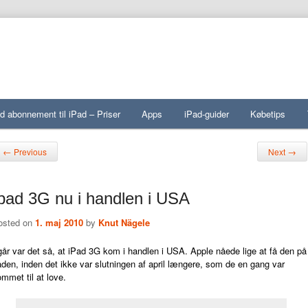
d abonnement til iPad – Priser
Apps
iPad-guider
Købetips
st navigation
←
→
Previous
Next
pad 3G nu i handlen i USA
osted on
1. maj 2010
by
Knut Nägele
går var
det så, at iPad 3G kom i handlen i USA. Apple nåede lige at få den på
den, inden det ikke var slutningen af april længere, som de en gang var
mmet til at love.