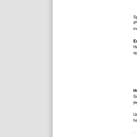
Sp
iP
in
E
H
op
H
So
je
Ud
ha