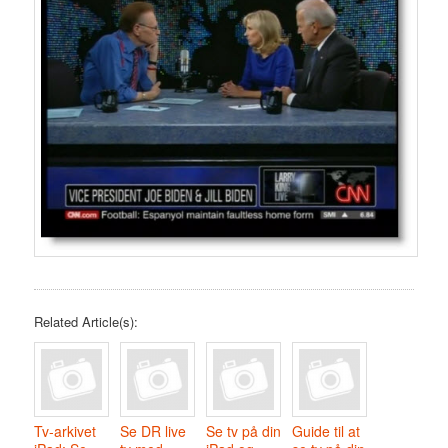
Related Article(s):
Tv-arkivet
Se DR live
Se tv på din
Guide til at