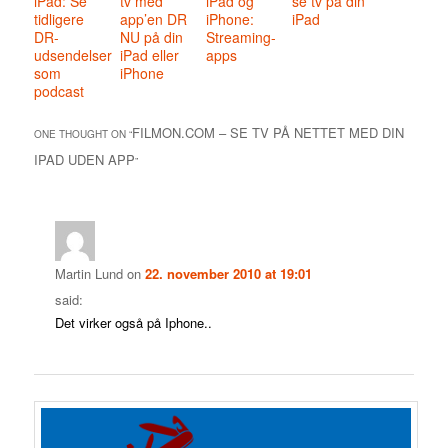
iPad: Se
tv med
iPad og
se tv på din
tidligere
app’en DR
iPhone:
iPad
DR-
NU på din
Streaming-
udsendelser
iPad eller
apps
som
iPhone
podcast
FILMON.COM – SE TV PÅ NETTET MED DIN
ONE THOUGHT ON “
IPAD UDEN APP
”
Martin Lund
on
22. november 2010 at 19:01
said:
Det virker også på Iphone..