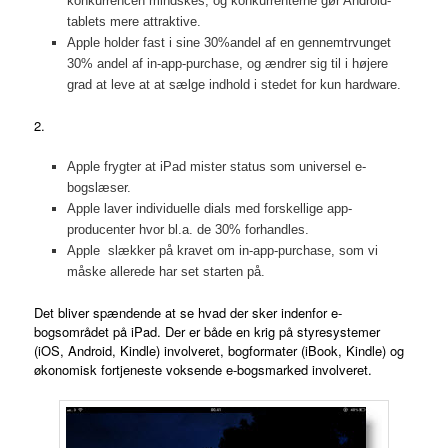
konkurrencen mindskes, og konkurrenterne gør Android-
tablets mere attraktive.
Apple holder fast i sine 30%andel af en gennemtrvunget
30% andel af in-app-purchase, og ændrer sig til i højere
grad at leve at at sælge indhold i stedet for kun hardware.
2.
Apple frygter at iPad mister status som universel e-
bogslæser.
Apple laver individuelle dials med forskellige app-
producenter hvor bl.a. de 30% forhandles.
Apple slækker på kravet om in-app-purchase, som vi
måske allerede har set starten på.
Det bliver spændende at se hvad der sker indenfor e-
bogsområdet på iPad. Der er både en krig på styresystemer
(iOS, Android, Kindle) involveret, bogformater (iBook, Kindle) og
økonomisk fortjeneste voksende e-bogsmarked involveret.