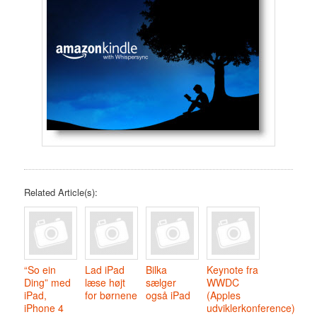
Related Article(s):
“So ein
Lad iPad
Bilka
Keynote fra
Ding” med
læse højt
sælger
WWDC
iPad,
for børnene
også iPad
(Apples
iPhone 4
udviklerkonference)