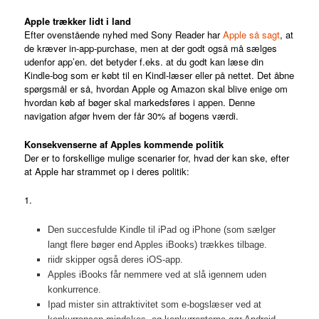
Apple trækker lidt i land
Efter ovenstående nyhed med Sony Reader har
Apple så sagt
, at
de kræver in-app-purchase, men at der godt også må sælges
udenfor app’en. det betyder f.eks. at du godt kan læse din
Kindle-bog som er købt til en Kindl-læser eller på nettet. Det åbne
spørgsmål er så, hvordan Apple og Amazon skal blive enige om
hvordan køb af bøger skal markedsføres i appen. Denne
navigation afgør hvem der får 30% af bogens værdi.
Konsekvenserne af Apples kommende politik
Der er to forskellige mulige scenarier for, hvad der kan ske, efter
at Apple har strammet op i deres politik:
1.
Den succesfulde Kindle til iPad og iPhone (som sælger
langt flere bøger end Apples iBooks) trækkes tilbage.
riidr skipper også deres iOS-app.
Apples iBooks får nemmere ved at slå igennem uden
konkurrence.
Ipad mister sin attraktivitet som e-bogslæser ved at