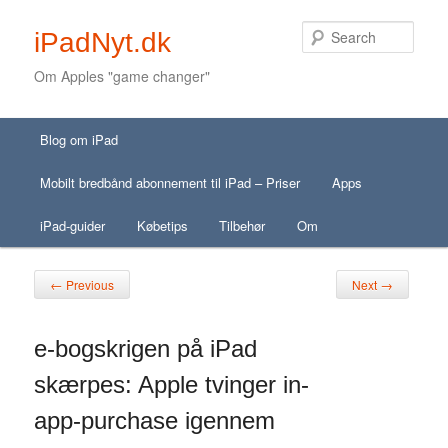
Sear
iPadNyt.dk
Om Apples "game changer"
Secondary menu
Main menu
Skip to primary content
Skip to secondary content
Blog om iPad
Skip to primary content
Skip to secondary content
Mobilt bredbånd abonnement til iPad – Priser
Apps
iPad-guider
Købetips
Tilbehør
Om
Post navigation
←
→
Previous
Next
e-bogskrigen på iPad
skærpes: Apple tvinger in-
app-purchase igennem