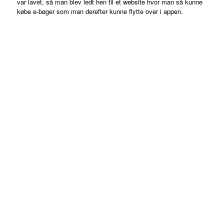
var lavet, så man blev ledt hen til et website hvor man så kunne
købe e-bøger som man derefter kunne flytte over i appen.