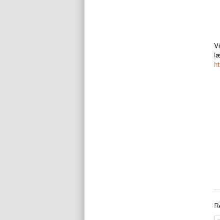
Vi
l
ht
Re