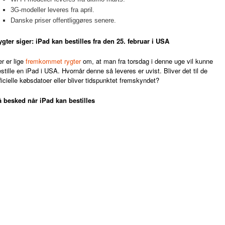
3G-modeller leveres fra april.
Danske priser offentliggøres senere.
ygter siger: iPad kan bestilles fra den 25. februar i USA
r er lige
fremkommet rygter
om, at man fra torsdag i denne uge vil kunne
stille en iPad i USA. Hvornår denne så leveres er uvist. Bliver det til de
ficielle købsdatoer eller bliver tidspunktet fremskyndet?
å besked når iPad kan bestilles