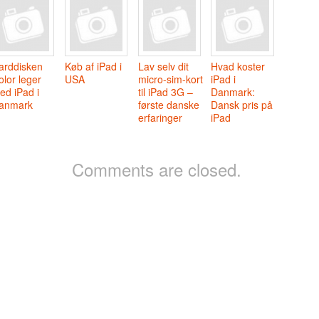
arddisken
Køb af iPad i
Lav selv dit
Hvad koster
olor leger
USA
micro-sim-kort
iPad i
ed iPad i
til iPad 3G –
Danmark:
anmark
første danske
Dansk pris på
erfaringer
iPad
Comments are closed.