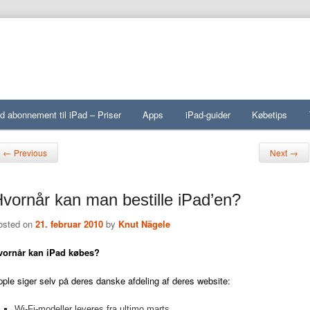
d abonnement til iPad – Priser
Apps
iPad-guider
Købetips
st navigation
←
→
Previous
Next
vornår kan man bestille iPad’en?
osted on
21. februar 2010
by
Knut Nägele
vornår kan
iPad købes?
ple siger selv på deres danske afdeling af deres website:
Wi-Fi-modeller leveres fra ultimo marts.