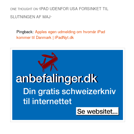
IPAD UDENFOR USA FORSINKET TIL
ONE THOUGHT ON “
SLUTNINGEN AF MAJ
”
Pingback:
Apples egen udmelding om hvornår iPad
kommer til Danmark | iPadNyt.dk