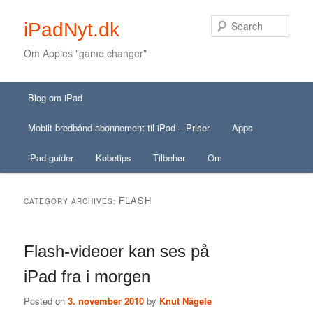
Sear
iPadNyt.dk
Om Apples "game changer"
Secondary menu
Main menu
Skip to primary content
Skip to secondary content
Blog om iPad
Skip to primary content
Skip to secondary content
Mobilt bredbånd abonnement til iPad – Priser
Apps
iPad-guider
Købetips
Tilbehør
Om
FLASH
CATEGORY ARCHIVES:
Flash-videoer kan ses på
iPad fra i morgen
Posted on
3. november 2010
by
Knut Nägele