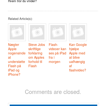
Hvem tror du vinder?
Related Article(s):
Nægter
Steve Jobs
Flash-
Kan Google
Apple
skriftlige
videoer kan
hjælpe
nogensinde
forklaring
ses på iPad
Apple med
at
om Apples
fra i
at blive
understøtte
forhold til
morgen
uafhængig
Flash på
Flash
af
iPad og
flashvideo?
iPhone?
Comments are closed.