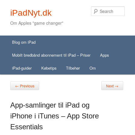
Sear
iPadNyt.dk
Om Apples "game changer"
Secondary menu
Main menu
Skip to primary content
Skip to secondary content
Blog om iPad
Skip to primary content
Skip to secondary content
Mobilt bredbånd abonnement til iPad – Priser
Apps
iPad-guider
Købetips
Tilbehør
Om
Post navigation
←
→
Previous
Next
App-samlinger til iPad og
iPhone i iTunes – App Store
Essentials