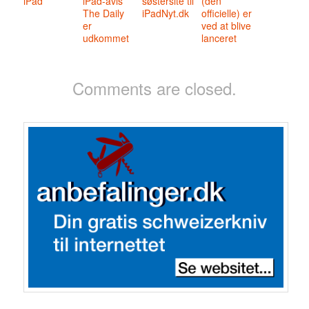
iPad
iPad-avis
søstersite til
(den
The Daily
iPadNyt.dk
officielle) er
er
ved at blive
udkommet
lanceret
Comments are closed.