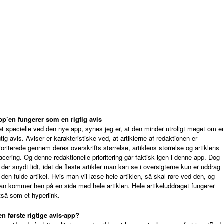
pp’en fungerer som en rigtig avis
t specielle ved den nye app, synes jeg er, at den minder utroligt meget om e
gtig avis. Aviser er karakteristiske ved, at artiklerne af redaktionen er
ioriterede gennem deres overskrifts størrelse, artiklens størrelse og artiklens
acering. Og denne redaktionelle prioritering går faktisk igen i denne app. Dog
 der snydt lidt, idet de fleste artikler man kan se i oversigterne kun er uddrag
 den fulde artikel. Hvis man vil læse hele artiklen, så skal røre ved den, og
n kommer hen på en side med hele artiklen. Hele artikeluddraget fungerer
tså som et hyperlink.
en første rigtige avis-app?