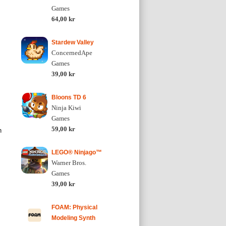
Games
64,00 kr
Stardew Valley
ConcernedApe
Games
39,00 kr
Bloons TD 6
Ninja Kiwi
Games
n
59,00 kr
LEGO® Ninjago™
Warner Bros.
Games
39,00 kr
FOAM: Physical
Modeling Synth