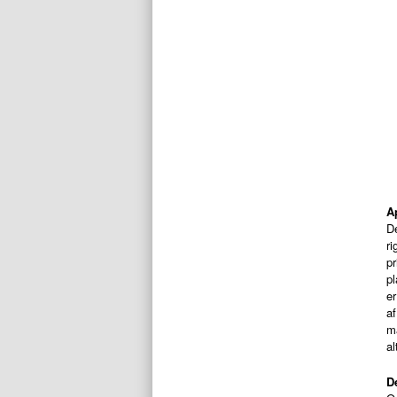
A
De
ri
pr
pl
er
af
ma
al
D