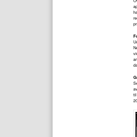
Ov
ap
h
re
pr
F
Ud
N
vi
ar
d
G
Se
av
ti
2