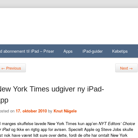
d abonnement til iPad – Priser
Apps
iPad-guider
Købetips
st navigation
←
→
Previous
Next
ew York Times udgiver ny iPad-
app
osted on
17. oktober 2010
by
Knut Nägele
il manges skuffelse lavede New York Times
kun app’en
NYT Editors’ Choice
r iPad
og ikke en rigtig app for avisen. Specielt Apple og Steve Jobs skulle
st nok have været lidt sure over dette, fordi de ofte har omtalt New York