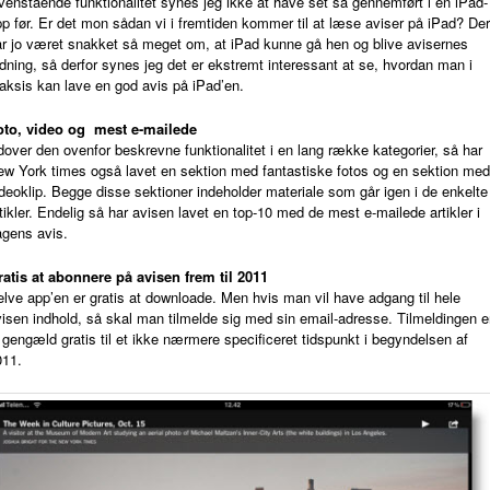
enstående funktionalitet synes jeg ikke at have set så gennemført i en iPad-
p før. Er det mon sådan vi i fremtiden kommer til at læse aviser på iPad? Der
ar jo været snakket så meget om, at iPad kunne gå hen og blive avisernes
dning, så derfor synes jeg det er ekstremt interessant at se, hvordan man i
aksis kan lave en god avis på iPad’en.
oto, video og mest e-mailede
over den ovenfor beskrevne funktionalitet i en lang række kategorier, så har
ew York times også lavet en sektion med fantastiske fotos og en sektion med
deoklip. Begge disse sektioner indeholder materiale som går igen i de enkelte
tikler. Endelig så har avisen lavet en top-10 med de mest e-mailede artikler i
agens avis.
ratis at abonnere på avisen frem til 2011
lve app’en er gratis at downloade. Men hvis man vil have adgang til hele
isen indhold, så skal man tilmelde sig med sin email-adresse. Tilmeldingen e
l gengæld gratis til et ikke nærmere specificeret tidspunkt i begyndelsen af
011.