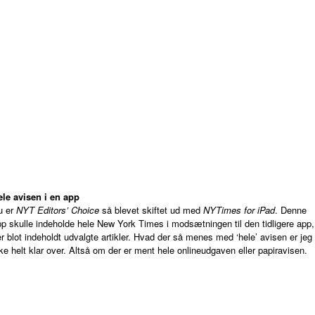
ele avisen i en app
u er
NYT Editors’ Choice
så blevet skiftet ud med
NYTimes for iPad
. Denne
p skulle indeholde hele New York Times i modsætningen til den tidligere app,
r blot indeholdt udvalgte artikler. Hvad der så menes med ‘hele’ avisen er jeg
ke helt klar over. Altså om der er ment hele onlineudgaven eller papiravisen.