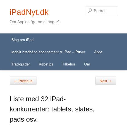
Sear
iPadNyt.dk
Om Apples "game changer"
Secondary menu
Main menu
Skip to primary content
Skip to secondary content
Blog om iPad
Skip to primary content
Skip to secondary content
Mobilt bredbånd abonnement til iPad – Priser
Apps
iPad-guider
Købetips
Tilbehør
Om
Post navigation
←
→
Previous
Next
Liste med 32 iPad-
konkurrenter: tablets, slates,
pads osv.