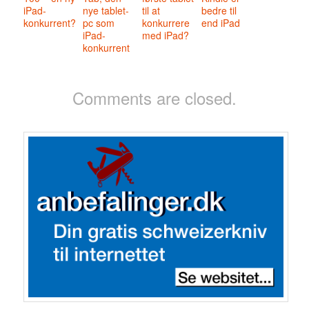
iPad-
nye tablet-
til at
bedre til
konkurrent?
pc som
konkurrere
end iPad
iPad-
med iPad?
konkurrent
Comments are closed.