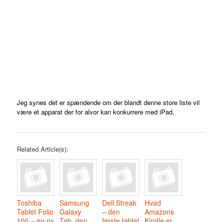
Jeg synes det er spændende om der blandt denne store liste vil
være et apparat der for alvor kan konkurrere med iPad.
Related Article(s):
Toshiba
Samsung
Dell Streak
Hvad
Tablet Folio
Galaxy
– den
Amazons
100 – en ny
Tab, den
første tablet
Kindle er