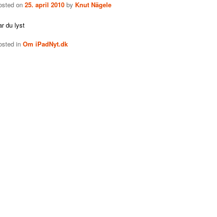
osted on
25. april 2010
by
Knut Nägele
r du lyst
osted in
Om iPadNyt.dk