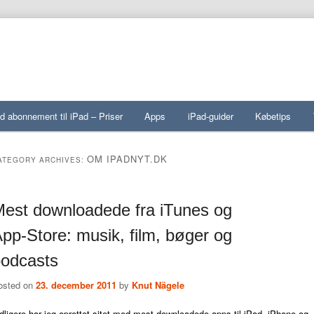
d abonnement til iPad – Priser
Apps
iPad-guider
Købetips
OM IPADNYT.DK
ATEGORY ARCHIVES:
est downloadede fra iTunes og
pp-Store: musik, film, bøger og
odcasts
osted on
23. december 2011
by
Knut Nägele
dligere har jeg oprettet sitet med mest downloadede apps til iPad, iPhone og