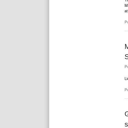
M
at
P
M
P
Li
P
G
s