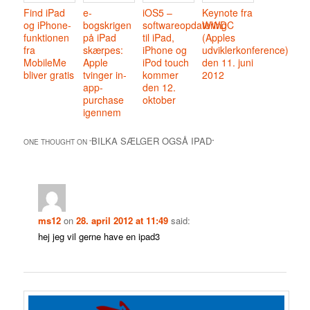
Find iPad
e-
iOS5 –
Keynote fra
og iPhone-
bogskrigen
softwareopdatering
WWDC
funktionen
på iPad
til iPad,
(Apples
fra
skærpes:
iPhone og
udviklerkonference)
MobileMe
Apple
iPod touch
den 11. juni
bliver gratis
tvinger in-
kommer
2012
app-
den 12.
purchase
oktober
igennem
BILKA SÆLGER OGSÅ IPAD
ONE THOUGHT ON “
”
ms12
on
28. april 2012 at 11:49
said:
hej jeg vil gerne have en ipad3