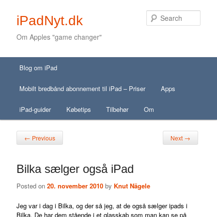
Sear
iPadNyt.dk
Om Apples "game changer"
Secondary menu
Main menu
Skip to primary content
Skip to secondary content
Blog om iPad
Skip to primary content
Skip to secondary content
Mobilt bredbånd abonnement til iPad – Priser
Apps
iPad-guider
Købetips
Tilbehør
Om
Post navigation
←
→
Previous
Next
Bilka sælger også iPad
Posted on
20. november 2010
by
Knut Nägele
Jeg var i dag i Bilka, og der så jeg, at de
også sælger ipads i
Bilka. De har dem stående i et glasskab som man kan se på