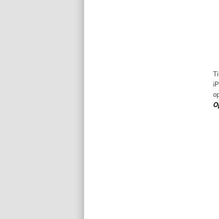
Ti
iP
op
O