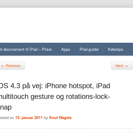
d abonnement til iPad – Priser
Apps
iPad-guider
Købetips
st navigation
←
→
Previous
Next
OS 4.3 på vej: iPhone hotspot, iPad
ultitouch gesture og rotations-lock-
knap
osted on
13. januar 2011
by
Knut Nägele