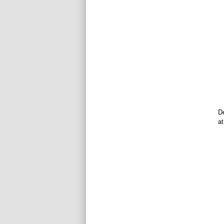
De
at