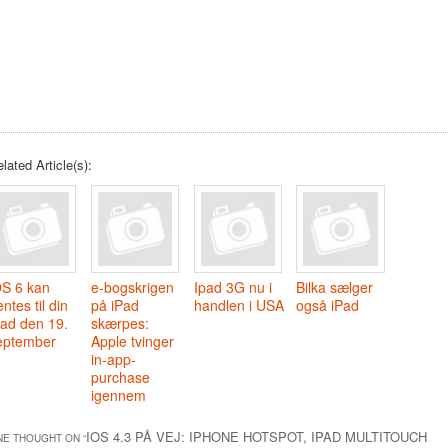
lated Article(s):
OS 6 kan
e-bogskrigen
Ipad 3G nu i
Bilka sælger
ntes til din
på iPad
handlen i USA
også iPad
Pad den 19.
skærpes:
eptember
Apple tvinger
in-app-
purchase
igennem
IOS 4.3 PÅ VEJ: IPHONE HOTSPOT, IPAD MULTITOUCH
NE THOUGHT ON “