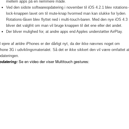
mellem apps på en nemmere måde.
Ved den sidste softwareopdatering i november til iOS 4.2.1 blev rotations-
lock-knappen lavet om til mute-knap hvormed man kan slukke for lyden.
Rotations-låsen blev flyttet ned i multi-touch-baren. Med den nye iOS 4.3
bliver det valgfrit om man vil bruge knappen til det ene eller det andet.
Der bliver mulighed for, at andre apps end Apples understøtter AirPlay.
l ejere af ældre iPhones er der dårligt nyt, da der ikke nævnes noget om
hone 3G i udviklingsmaterialet. Så det er ikke sikkert den vil være omfattet a
dateringen.
pdatering:
Se en video der viser Multitouch gestures: