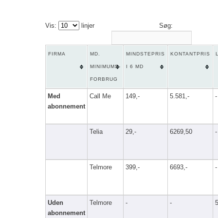
Vis:
linjer
Søg:
FIRMA
MD.
MINDSTEPRIS
KONTANTPRIS
MINIMUMS-
I 6 MD
FORBRUG
Med
Call Me
149,-
5.581,-
-
abonnement
Telia
29,-
6269,50
-
Telmore
399,-
6693,-
-
Uden
Telmore
-
-
abonnement