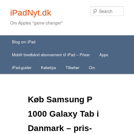
Sear
iPadNyt.dk
Om Apples "game changer"
Secondary menu
Main menu
Skip to primary content
Skip to secondary content
Blog om iPad
Skip to primary content
Skip to secondary content
Mobilt bredbånd abonnement til iPad – Priser
Apps
iPad-guider
Købetips
Tilbehør
Om
Køb Samsung P
1000 Galaxy Tab i
Danmark – pris-